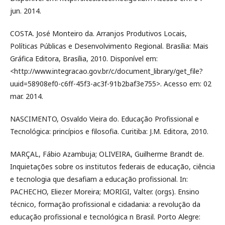
jun. 2014.
COSTA. José Monteiro da. Arranjos Produtivos Locais,
Políticas Públicas e Desenvolvimento Regional. Brasília: Mais
Gráfica Editora, Brasília, 2010. Disponível em:
<http://www.integracao.gov.br/c/document_library/get_file?
uuid=58908ef0-c6ff-45f3-ac3f-91b2baf3e755>. Acesso em: 02
mar. 2014.
NASCIMENTO, Osvaldo Vieira do. Educação Profissional e
Tecnológica: princípios e filosofia. Curitiba: J.M. Editora, 2010.
MARÇAL, Fábio Azambuja; OLIVEIRA, Guilherme Brandt de.
Inquietações sobre os institutos federais de educação, ciência
e tecnologia que desafiam a educação profissional. In:
PACHECHO, Eliezer Moreira; MORIGI, Valter. (orgs). Ensino
técnico, formação profissional e cidadania: a revolução da
educação profissional e tecnológica n Brasil. Porto Alegre: