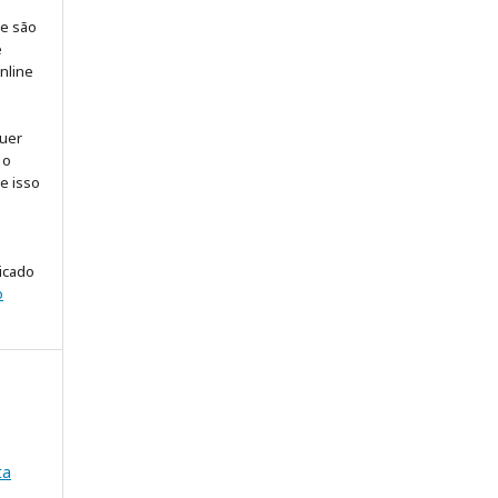
 e são
e
online
quer
 o
ue isso
licado
o
ta