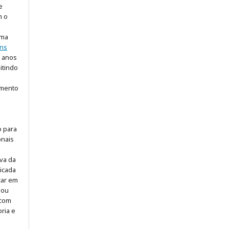
e
m o
uma
ns
5 anos
itindo
imento
o para
onais
iva da
icada
icar em
 ou
 com
ria e