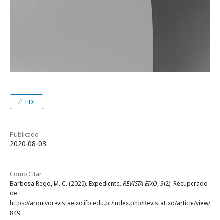
PDF
Publicado
2020-08-03
Como Citar
Barbosa Rego, M. C. (2020). Expediente.
REVISTA EIXO
,
9
(2). Recuperado
de
https://arquivorevistaeixo.ifb.edu.br/index.php/RevistaEixo/article/view/
849