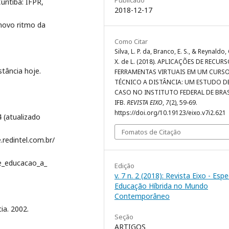
Publicado
ritiba: IFPR,
2018-12-17
 novo ritmo da
Como Citar
Silva, L. P. da, Branco, E. S., & Reynaldo, 
X. de L. (2018). APLICAÇÕES DE RECURS
tância hoje.
FERRAMENTAS VIRTUAIS EM UM CURS
TÉCNICO A DISTÂNCIA: UM ESTUDO D
CASO NO INSTITUTO FEDERAL DE BRASÍ
IFB.
REVISTA EIXO
,
7
(2), 59-69.
https://doi.org/10.19123/eixo.v7i2.621
 (atualizado
Fomatos de Citação
redintel.com.br/
e_educacao_a_
Edição
v. 7 n. 2 (2018): Revista Eixo - Espe
Educação Híbrida no Mundo
Contemporâneo
ia. 2002.
Seção
ARTIGOS