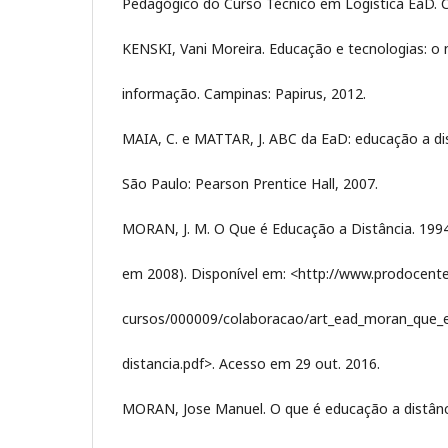
Pedagógico do Curso Técnico em Logística EaD. Cu
KENSKI, Vani Moreira. Educação e tecnologias: o
informação. Campinas: Papirus, 2012.
MAIA, C. e MATTAR, J. ABC da EaD: educação a dis
São Paulo: Pearson Prentice Hall, 2007.
MORAN, J. M. O Que é Educação a Distância. 1994
em 2008). Disponível em: <http://www.prodocente.
cursos/000009/colaboracao/art_ead_moran_que_
distancia.pdf>. Acesso em 29 out. 2016.
MORAN, Jose Manuel. O que é educação a distânc