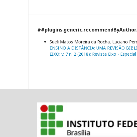
##plugins.generic.recommendByAuthor
Sueli Matos Moreira da Rocha, Luciano Perei
ENSINO A DISTÂNCIA: UMA REVISÃO BIB
EIXO: v. 7 n. 2 (2018): Revista Eixo - Esp