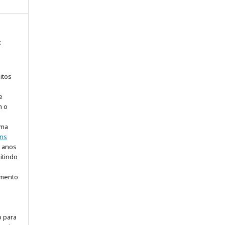
:
itos
e
m o
uma
ns
5 anos
itindo
imento
o para