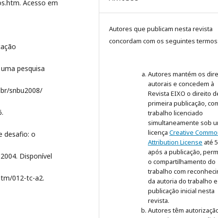
tos.htm. Acesso em
Autores que publicam nesta revista
concordam com os seguintes termos
cação
e uma pesquisa
Autores mantém os dire
autorais e concedem à
.br/snbu2008/
Revista EIXO o direito d
primeira publicação, co
6.
trabalho licenciado
simultaneamente sob 
licença
Creative Commo
e desafio: o
Attribution License
até 
após a publicação, perm
2004. Disponível
o compartilhamento do
trabalho com reconhec
tm/012-tc-a2.
da autoria do trabalho e
publicação inicial nesta
revista.
Autores têm autorizaçã