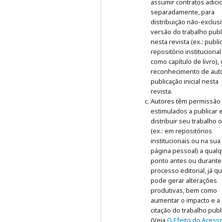
assumir contratos adici
separadamente, para
distribuição não-exclus
versão do trabalho publ
nesta revista (ex.: publ
repositório institucional
como capítulo de livro),
reconhecimento de auto
publicação inicial nesta
revista.
Autores têm permissão
estimulados a publicar 
distribuir seu trabalho 
(ex.: em repositórios
institucionais ou na sua
página pessoal) a qual
ponto antes ou durante
processo editorial, já q
pode gerar alterações
produtivas, bem como
aumentar o impacto e a
citação do trabalho pub
(Veja
O Efeito do Acess