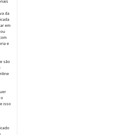
onais
iva da
icada
icar em
 ou
 com
ria e
 e são
e
online
quer
 o
ue isso
licado
o