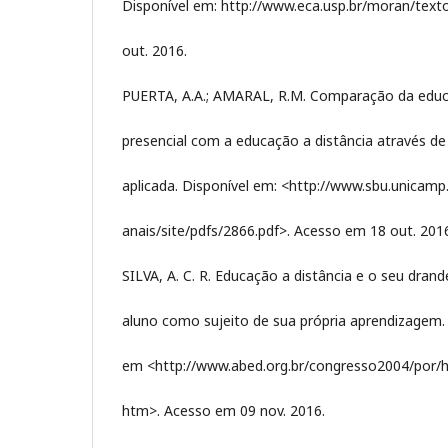
Disponível em: http://www.eca.usp.br/moran/tex
out. 2016.
PUERTA, A.A.; AMARAL, R.M. Comparação da edu
presencial com a educação a distância através d
aplicada. Disponível em: <http://www.sbu.unicamp
anais/site/pdfs/2866.pdf>. Acesso em 18 out. 201
SILVA, A. C. R. Educação a distância e o seu drand
aluno como sujeito de sua própria aprendizagem. 
em <http://www.abed.org.br/congresso2004/por/h
htm>. Acesso em 09 nov. 2016.