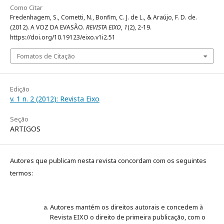
Como Citar
Fredenhagem, S., Cometti, N., Bonfim, C. J. de L., & Araújo, F. D. de.
(2012). A VOZ DA EVASÃO.
REVISTA EIXO
,
1
(2), 2-19.
https://doi.org/10.19123/eixo.v1i2.51
Fomatos de Citação
Edição
v. 1 n. 2 (2012): Revista Eixo
Seção
ARTIGOS
Autores que publicam nesta revista concordam com os seguintes
termos:
Autores mantém os direitos autorais e concedem à
Revista EIXO o direito de primeira publicação, com o