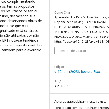
ráfica, complementando
e os temas propostos.
 os resultados observou-
Como Citar
ensino, destacando sua
Aparecido dos Reis, V., Lima Sanches, K
 como observamos obras de
Nepomuceno Xavier, C. (2023). BANNER
oncluiu-se que o PE
LEITURA DA OBRA DE ARTE: PROPOSTA
ginalidade está centrado
INTERDISCIPLINARIDADE E USO DO ES
ão são utilizadas por não
PEDAGÓGICO.
REVISTA EIXO
,
12
(1), 39-5
a EPT nota-se tendência
https://doi.org/10.19123/eixo.v12i1.10
ho, esta proposta contribui
, também para o exercício
Fomatos de Citação
Edição
v. 12 n. 1 (2023): Revista Eixo
Seção
ARTIGOS
Autores que publicam nesta revista
concordam com os seguintes termos