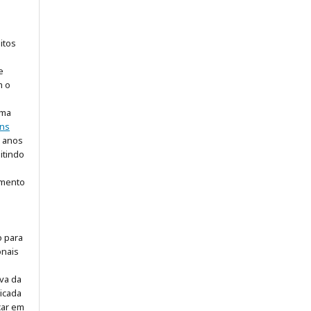
itos
e
m o
uma
ns
5 anos
itindo
imento
o para
onais
iva da
icada
icar em