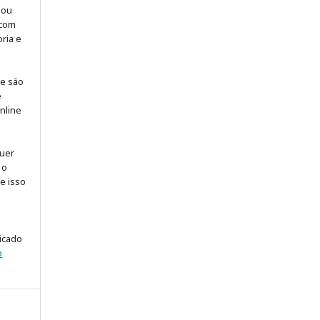
 ou
 com
ria e
 e são
e
online
quer
 o
ue isso
licado
o