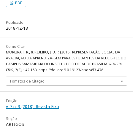
PDF
Publicado
2018-12-18
Como Citar
MOREIRA, J. R., & RIBEIRO, J. B. P. (2018). REPRESENTAÇÃO SOCIAL DA
AVALIAÇÃO DA APRENDIZA-GEM PARA ESTUDANTES DA REDE E-TEC DO
CAMPUS SAMAMBAIA DO INSTITUTO FEDERAL DE BRASÍLIA.
REVISTA
EIXO
,
7
(3), 142-153. https://doi.org/10.19123/eixo.v8i3.478
Fomatos de Citação
Edição
v. 7 n. 3 (2018): Revista Eixo
Seção
ARTIGOS