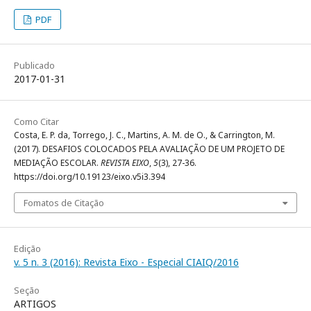
PDF
Publicado
2017-01-31
Como Citar
Costa, E. P. da, Torrego, J. C., Martins, A. M. de O., & Carrington, M.
(2017). DESAFIOS COLOCADOS PELA AVALIAÇÃO DE UM PROJETO DE
MEDIAÇÃO ESCOLAR.
REVISTA EIXO
,
5
(3), 27-36.
https://doi.org/10.19123/eixo.v5i3.394
Fomatos de Citação
Edição
v. 5 n. 3 (2016): Revista Eixo - Especial CIAIQ/2016
Seção
ARTIGOS