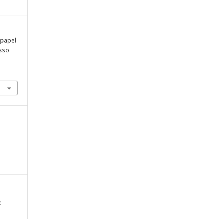
 papel
sso
: