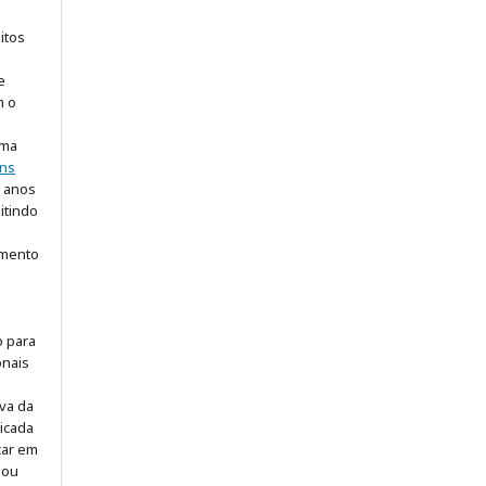
itos
e
m o
uma
ns
5 anos
itindo
imento
o para
onais
iva da
icada
icar em
 ou