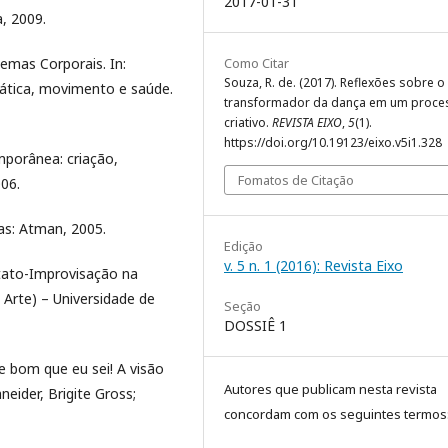
2017-01-31
, 2009.
Como Citar
emas Corporais. In:
Souza, R. de. (2017). Reflexões sobre o
tica, movimento e saúde.
transformador da dança em um proce
criativo.
REVISTA EIXO
,
5
(1).
https://doi.org/10.19123/eixo.v5i1.328
porânea: criação,
Fomatos de Citação
06.
as: Atman, 2005.
Edição
v. 5 n. 1 (2016): Revista Eixo
tato-Improvisação na
Arte) – Universidade de
Seção
DOSSIÊ 1
e bom que eu sei! A visão
Autores que publicam nesta revista
eider, Brigite Gross;
concordam com os seguintes termos