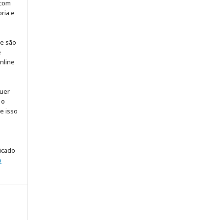
 com
ria e
 e são
e
online
quer
 o
ue isso
licado
o