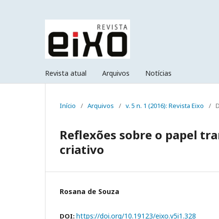
Revista atual
Arquivos
Notícias
Início
/
Arquivos
/
v. 5 n. 1 (2016): Revista Eixo
/
Reflexões sobre o papel t
criativo
Rosana de Souza
https://doi.org/10.19123/eixo.v5i1.328
DOI: