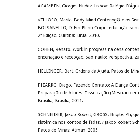
AGAMBEN, Giorgio. Nudez. Lisboa: Relógio D’Água
VELLOSO, Marila. Body-Mind Centering® e os Sist
BOLSANELLO, D. Em Pleno Corpo: educação somá
2ª Edição. Curitiba: Juruá, 2010.
COHEN, Renato. Work in progress na cena contem
encenação e recepção. São Paulo: Perspectiva, 20
HELLINGER, Bert. Ordens da Ajuda. Patos de Min
PIZARRO, Diego. Fazendo Contato: A Dança Con
Preparação de Atores. Dissertação (Mestrado em 
Brasília, Brasília, 2011.
SCHNEIDER, Jakob Robert; GROSS, Brigite. Ah, qu
sistêmica nos contos de fadas. / Jakob Robert Schn
Patos de Minas: Atman, 2005.