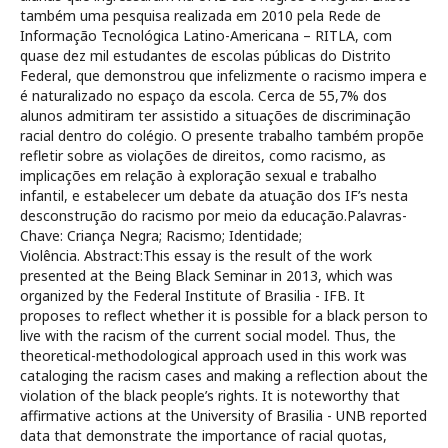
também uma pesquisa realizada em 2010 pela Rede de
Informação Tecnológica Latino-Americana – RITLA, com
quase dez mil estudantes de escolas públicas do Distrito
Federal, que demonstrou que infelizmente o racismo impera e
é naturalizado no espaço da escola. Cerca de 55,7% dos
alunos admitiram ter assistido a situações de discriminação
racial dentro do colégio. O presente trabalho também propõe
refletir sobre as violações de direitos, como racismo, as
implicações em relação à exploração sexual e trabalho
infantil, e estabelecer um debate da atuação dos IF’s nesta
desconstrução do racismo por meio da educação.Palavras-
Chave: Criança Negra; Racismo; Identidade;
Violência. Abstract:This essay is the result of the work
presented at the Being Black Seminar in 2013, which was
organized by the Federal Institute of Brasilia - IFB. It
proposes to reflect whether it is possible for a black person to
live with the racism of the current social model. Thus, the
theoretical-methodological approach used in this work was
cataloging the racism cases and making a reflection about the
violation of the black people’s rights. It is noteworthy that
affirmative actions at the University of Brasilia - UNB reported
data that demonstrate the importance of racial quotas,