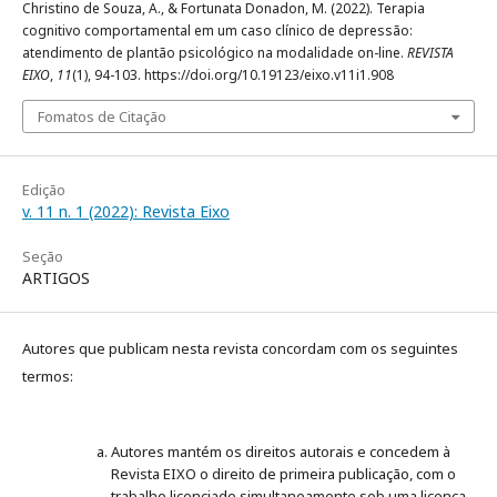
Christino de Souza, A., & Fortunata Donadon, M. (2022). Terapia
cognitivo comportamental em um caso clínico de depressão:
atendimento de plantão psicológico na modalidade on-line.
REVISTA
EIXO
,
11
(1), 94-103. https://doi.org/10.19123/eixo.v11i1.908
Fomatos de Citação
Edição
v. 11 n. 1 (2022): Revista Eixo
Seção
ARTIGOS
Autores que publicam nesta revista concordam com os seguintes
termos:
Autores mantém os direitos autorais e concedem à
Revista EIXO o direito de primeira publicação, com o
trabalho licenciado simultaneamente sob uma licença