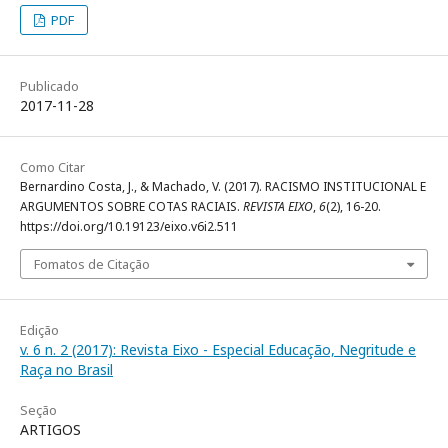
PDF
Publicado
2017-11-28
Como Citar
Bernardino Costa, J., & Machado, V. (2017). RACISMO INSTITUCIONAL E
ARGUMENTOS SOBRE COTAS RACIAIS.
REVISTA EIXO
,
6
(2), 16-20.
https://doi.org/10.19123/eixo.v6i2.511
Fomatos de Citação
Edição
v. 6 n. 2 (2017): Revista Eixo - Especial Educação, Negritude e
Raça no Brasil
Seção
ARTIGOS