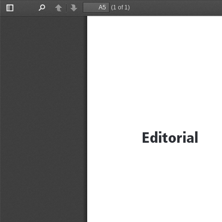
(1 of 1)
Toggle
Find
Previous
Next
Sidebar
Editorial