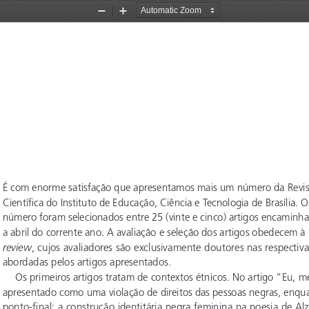
Zoom
Zoom
Out
In
É com enorme satisfação que apresentamos mais um número da Revista
Científica do Instituto de Educação, Ciência e Tecnologia de Brasília. O
número foram selecionados entre 25 (vinte e cinco) artigos encaminha
a abril do corrente ano. A avaliação e seleção dos artigos obedecem à
review
, cujos avaliadores são exclusivamente doutores nas respecti
abordadas pelos artigos apresentados.
Os primeiros artigos tratam de contextos étnicos. No artigo “Eu, m
apresentado como uma violação de direitos das pessoas negras, enqu
ponto-final: a construção identitária negra feminina na poesia de Alzi