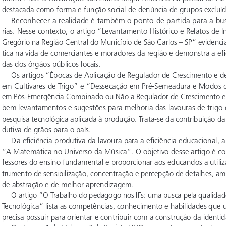
destacada como forma e função social de denúncia de grupos excluíd
Reconhecer a realidade é também o ponto de partida para a bu
rias. Nesse contexto, o artigo “Levantamento Histórico e Relatos de
Gregório na Região Central do Município de São Carlos – SP” evidenci
tica na vida de comerciantes e moradores da região e demonstra a efi
das dos órgãos públicos locais.
Os artigos “Épocas de Aplicação de Regulador de Crescimento e de
em Cultivares de Trigo” e “Dessecação em Pré-Semeadura e Modos d
em Pós-Emergência Combinado ou Não a Regulador de Crescimento em
bem levantamentos e sugestões para melhoria das lavouras de trigo 
pesquisa tecnológica aplicada à produção. Trata-se da contribuição da 
dutiva de grãos para o país.
Da eficiência produtiva da lavoura para a eficiência educacional, a 
“A Matemática no Universo da Música”. O objetivo desse artigo é con
fessores do ensino fundamental e proporcionar aos educandos a utili
trumento de sensibilização, concentração e percepção de detalhes, am
de abstração e de melhor aprendizagem.
O artigo “O Trabalho do pedagogo nos IFs: uma busca pela qualidade
Tecnológica” lista as competências, conhecimento e habilidades que 
precisa possuir para orientar e contribuir com a construção da identid