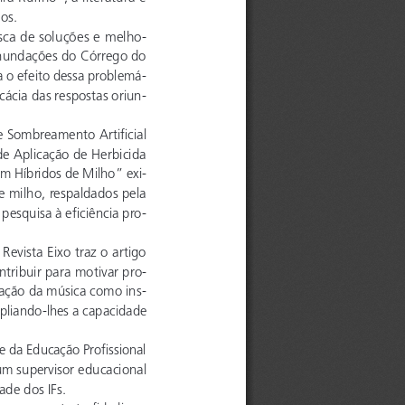
os.
sca de soluções e melho
-
 Inundações do Córrego do 
a o efeito dessa problemá
-
cácia das respostas oriun
-
 Sombreamento Artificial 
e Aplicação de Herbicida 
 Híbridos de Milho” exi
-
e milho, respaldados pela 
pesquisa à eficiência pro
-
Revista Eixo traz o artigo 
tribuir para motivar pro
-
zação da música como ins
-
pliando-lhes a capacidade 
 da Educação Profissional 
um supervisor educacional 
ade dos IFs. 