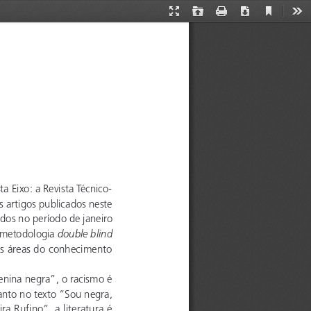
Current
Presentation
Open
Print
Download
Too
View
Mode
 Eixo: a Revista Técnico-
s artigos publicados neste 
dos no período de janeiro 
double blind 
 metodologia 
vas áreas do conhecimento 
enina negra”, o racismo é 
anto no texto “Sou negra, 
ra Rufino”, a literatura é 