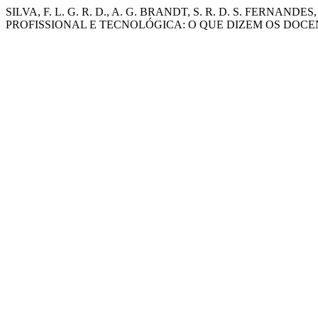
SILVA, F. L. G. R. D., A. G. BRANDT, S. R. D. S. FERNA
PROFISSIONAL E TECNOLÓGICA: O QUE DIZEM OS DOCE