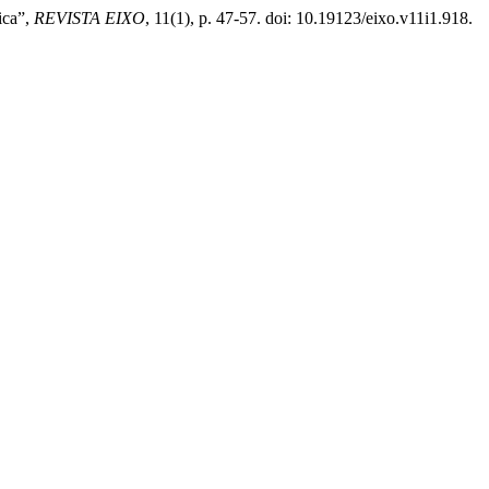
ica”,
REVISTA EIXO
, 11(1), p. 47-57. doi: 10.19123/eixo.v11i1.918.