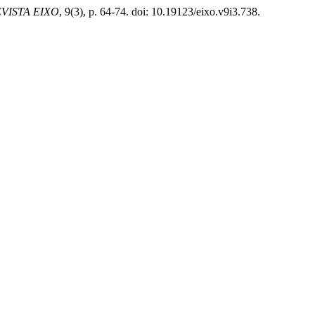
VISTA EIXO
, 9(3), p. 64-74. doi: 10.19123/eixo.v9i3.738.