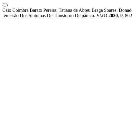
(1)
Caio Coimbra Barato Pereira; Tatiana de Abreu Braga Soares; Don
remissão Dos Sintomas De Transtorno De pânico.
EIXO
2020
,
9
, 86-