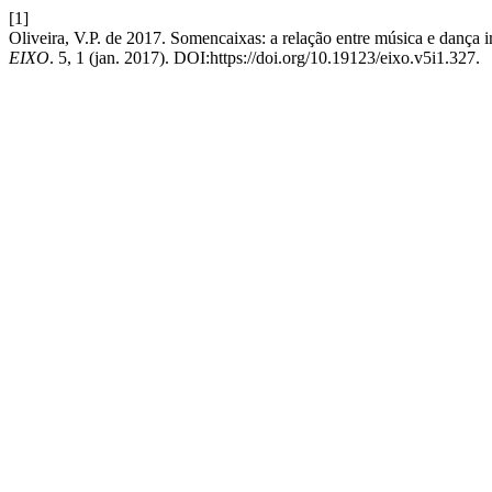
[1]
Oliveira, V.P. de 2017. Somencaixas: a relação entre música e danç
EIXO
. 5, 1 (jan. 2017). DOI:https://doi.org/10.19123/eixo.v5i1.327.