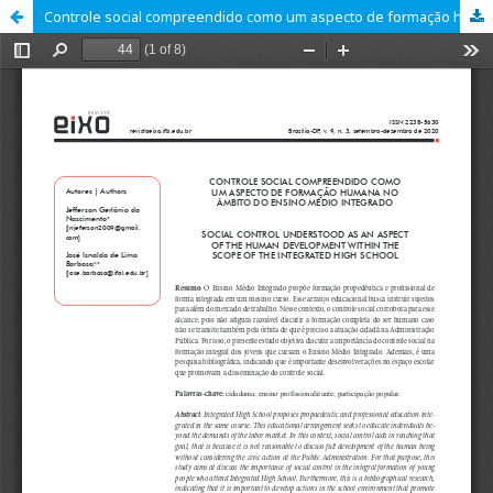
Controle social compreendido como um aspecto de formação humana no âmbito do Ensino Médio Integrado