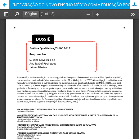
INTEGRAÇÃO DO NOVO ENSINO MÉDIO COM A EDUCAÇÃO PROFISSIONAL: NOVOS DESAFIOS PARA O DISTRITO FEDERAL