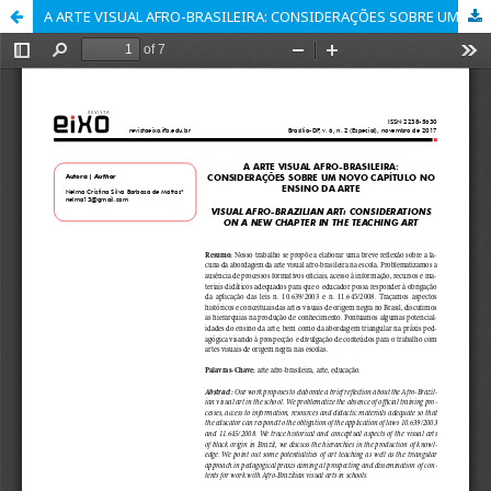
A ARTE VISUAL AFRO-BRASILEIRA: CONSIDERAÇÕES SOBRE UM NOVO CAPÍTULO NO ENSINO DA ARTE